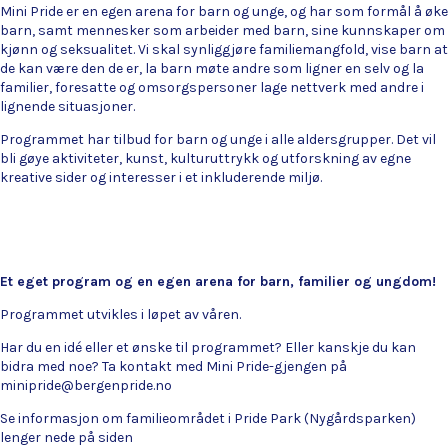
Mini Pride er en egen arena for barn og unge, og har som formål å øke
barn, samt mennesker som arbeider med barn, sine kunnskaper om
kjønn og seksualitet. Vi skal synliggjøre familiemangfold, vise barn at
de kan være den de er, la barn møte andre som ligner en selv og la
familier, foresatte og omsorgspersoner lage nettverk med andre i
lignende situasjoner.
Programmet har tilbud for barn og unge i alle aldersgrupper. Det vil
bli gøye aktiviteter, kunst, kulturuttrykk og utforskning av egne
kreative sider og interesser i et inkluderende miljø.
Et eget program og en egen arena for barn, familier og ungdom!
Programmet utvikles i løpet av våren.
Har du en idé eller et ønske til programmet? Eller kanskje du kan
bidra med noe? Ta kontakt med Mini Pride-gjengen på
minipride@bergenpride.no
Se informasjon om familieområdet i Pride Park (Nygårdsparken)
lenger nede på siden